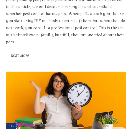
in this article, we will decode these myths and understand
whether pest control harms pets. When pests attack your house,
you start using DIY methods to get rid of them, but when they do
not work, you consult a professional pest control. This is the case
with almost every family, but still, they are worried about their
pets.…
READ MORE
TIPS