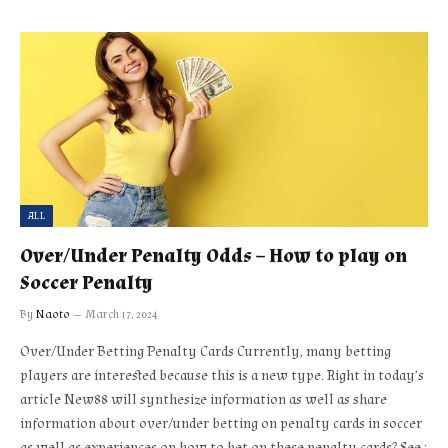
ALL
Over/Under Penalty Odds – How to play on
Soccer Penalty
By
Naoto
March 17, 2024
Over/Under Betting Penalty Cards Currently, many betting
players are interested because this is a new type. Right in today’s
article New88 will synthesize information as well as share
information about over/under betting on penalty cards in soccer
as well as experiences on how to bet on these penalty cards? See :