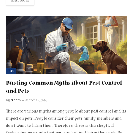
READ MORE
TIPS
Busting Common Myths About Pest Control
and Pets
By
Naoto
March 26, 2024
There are various myths among people about pest control and its
impact on pets. People consider their pets family members and
don’t want to harm them. Therefore, there is this skeptical
feeling among people that pest control will harm their pets. So,