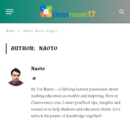
»
Home
Author: Naoto (Page 2)
AUTHOR:
NAOTO
Naoto
Website
Hi, I’m Naoto — a lifelong learner passionate about
making education accessible and inspiring. Here at
Classroom17.com, I share practical tips, insights and
resources to help students and educators thrive. Let’s
unlock the power of knowledge together!