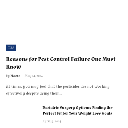
TIPS
Reasons for Pest Control Failure One Must
Know
By
Naoto
May 14, 2024
At times, you may feel that the pesticides are not working
effectively despite using them…
Bariatric Surgery Options: Finding the
Perfect Fit for Your Weight Loss Goals
April 25, 2024